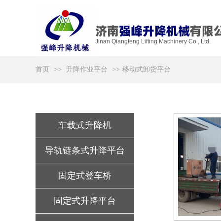
济南
强峰升降机械
有限
Jinan Qiangfeng Lifting Machinery Co., Ltd.
首页
>>
升降作业平台
>>
移动式卸货平台
车载式升降机
导轨链条式升降平台
固定式登车桥
固定式升降平台