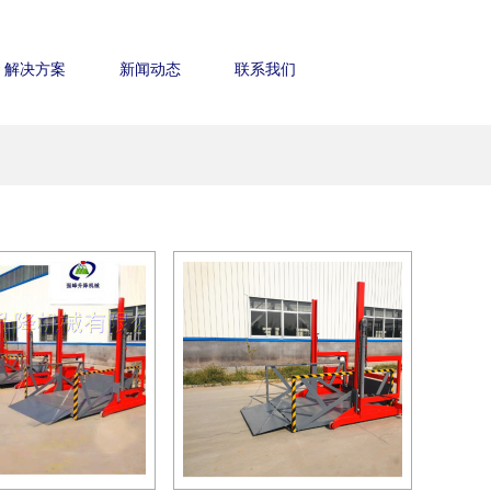
解决方案
新闻动态
联系我们