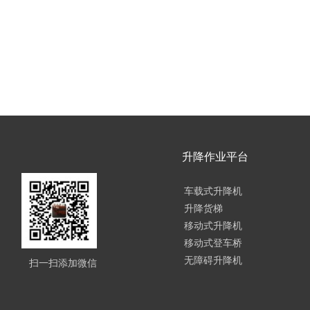
升降作业平台
车载式升降机
升降货梯
移动式升降机
移动式登车桥
无障碍升降机
扫一扫添加微信