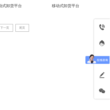
动式卸货平台
移动式卸货平台
下一页
尾页