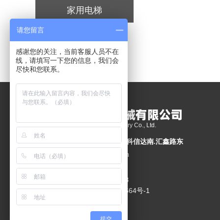
家用电梯
请您留言
感谢您的关注，当前客服人员不在
线，请填写一下您的信息，我们会
尽快和您联系。
济南
强峰升降机械
有限公司
Jinan Qiangfeng Lifting Machinery Co., Ltd.
地址：
济阳县济北开发区科信达南
.
汇鑫路东
邮箱：
qiangfeng@163.com
移动电话：
15689719038
固定电话：
0531-84210768
备案号： 鲁ICP备15018664号-1
技术支持：
云搜宝
提交