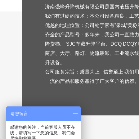
济南强峰升降机械有限公司是国内液压升
我们有过硬的技术
：本公司设备精良，工
优越的地理位置
：公司处于素有
”
泉城
“
美称
齐全的
产品型号
：多年来，我公司一直致
降货梯、
SJC
车载升降
平台
、
DCQ DCQY
商店、大厅、路灯、物流装卸、工业流水
升
设备
。
公司
服务宗旨
：质量为上
信誉至上 我们
一流的产品和服务赢得了广大客户的信赖
请您留言
感谢您的关注，当前客服人员不在
线，请填写一下您的信息，我们会
尽快和您联系。