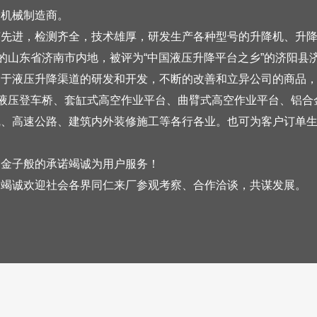
降机械制造商。
艺先进，检测齐全，技术雄厚，研发生产各种型号的升降机、
升
的山东省济南市内地，
被评为
“中国液压升降平台之乡”的
济阳县
力于液压升降渠道的研发和开发，不断的改善和立异公司的商品
液压登车桥、套缸式高空作业
平台
、曲臂式高空作业
平台
、铝合
线、高速公路、建筑内外装修施工等各行各业。也可为客户
订单
用金子般的承诺竭诚为用户服务！
。竭诚欢迎社会各界同仁来厂参观考察、合作洽谈，共谋发展。