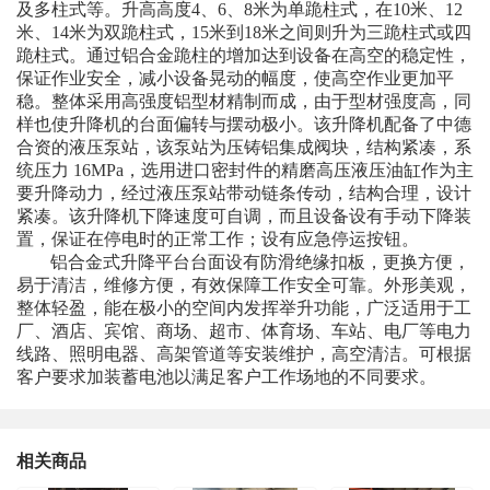
及多柱式等。升高高度4、6、8米为单跪柱式，在10米、12
米、14米为双跪柱式，15米到18米之间则升为三跪柱式或四
跪柱式。通过铝合金跪柱的增加达到设备在高空的稳定性，
保证作业安全，减小设备晃动的幅度，使高空作业更加平
稳。整体采用高强度铝型材精制而成，由于型材强度高，同
样也使升降机的台面偏转与摆动极小。该升降机配备了中德
合资的液压泵站，该泵站为压铸铝集成阀块，结构紧凑，系
统压力 16MPa，选用进口密封件的精磨高压液压油缸作为主
要升降动力，经过液压泵站带动链条传动，结构合理，设计
紧凑。该升降机下降速度可自调，而且设备设有手动下降装
置，保证在停电时的正常工作；设有应急停运按钮。
铝合金式升降平台台面设有防滑绝缘扣板，更换方便，
易于清洁，维修方便，有效保障工作安全可靠。外形美观，
整体轻盈，能在极小的空间内发挥举升功能，广泛适用于工
厂、酒店、宾馆、商场、超市、体育场、车站、电厂等电力
线路、照明电器、高架管道等安装维护，高空清洁。可根据
客户要求加装蓄电池以满足客户工作场地的不同要求。
相关商品