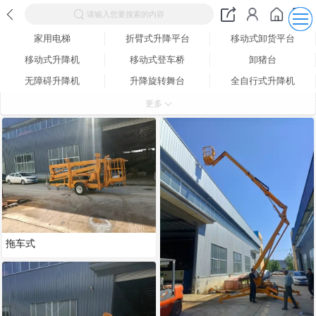
请输入您要搜索的内容
家用电梯
折臂式升降平台
移动式卸货平台
移动式升降机
移动式登车桥
卸猪台
无障碍升降机
升降旋转舞台
全自行式升降机
铝合金式升降平台
固定式升降平台
固定式登车桥
更多
导轨链条式升降平台
车载式升降机
拖车式